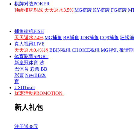
棋牌对战
POKER
顶级棋牌对战
天天返水3.5%
MG棋牌
KY棋牌
FG棋牌
M
捕鱼街机
FISH
天天返水2.4%
MG捕鱼
BB捕鱼
JDB捕鱼
CQ9捕鱼
狂捞
真人视讯
LIVE
天天返水0.4%起
BBIN视讯
CHOICE视讯
MG视讯
敬请期
体育彩票
SPORT
新皇冠体育
沙
巴体育
彩票
BB
彩票
NewBB体
育
USDT
usdt
优惠活动
PROMOTION
新人礼包
注册送38元