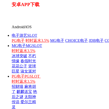
安卓APP下载
Android/iOS
电子游艺
SLOT
PG电子
时时返水3.5%
MG电子
CHOICE电子
JDB电子
C
MG电子
MGSLOT
时时返水3.5%
冰球突破
不朽
情缘
春假时光
花花公子
篮球
巨星
淑女派对
PG电子
PGSLOT
时时返水3.5%
招财喵
麻将胡
了
麒麟送宝
艳
后之谜
太阳神
传说
爱尔兰精
灵