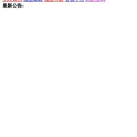
最新公告: